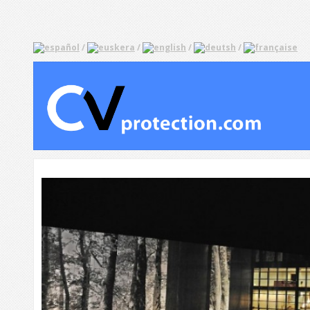
/
/
/
/