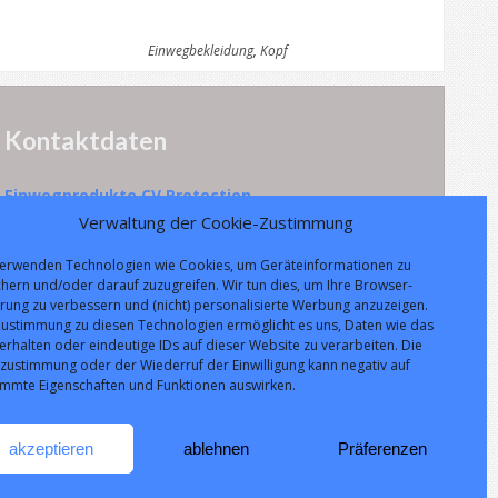
Einwegbekleidung
,
Kopf
Kontaktdaten
Einwegprodukte CV Protection
Verwaltung der Cookie-Zustimmung
Parque Empresarial Boroa- Parcela 2A 1B
verwenden Technologien wie Cookies, um Geräteinformationen zu
48340
Amorebieta
,
Bizkaia
,
Spain
hern und/oder darauf zuzugreifen. Wir tun dies, um Ihre Browser-
hrung zu verbessern und (nicht) personalisierte Werbung anzuzeigen.
Tlf.:
(+34) 944 52 06 15
Zustimmung zu diesen Technologien ermöglicht es uns, Daten wie das
Fax: (+34) 944 52 12 39
erhalten oder eindeutige IDs auf dieser Website zu verarbeiten. Die
tzustimmung oder der Wiederruf der Einwilligung kann negativ auf
info@cvprotection.com
immte Eigenschaften und Funktionen auswirken.
akzeptieren
ablehnen
Präferenzen