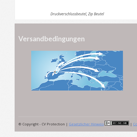
Druckverschlussbeutel
,
Zip Beutel
Versandbedingungen
© Copyright - CV Protection |
Gesetzlicher Hinweis
|
Co