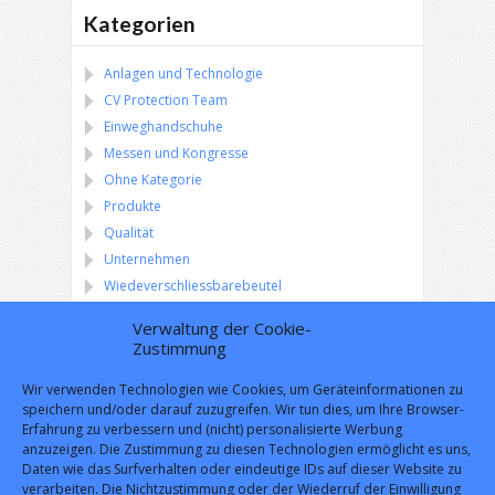
Kategorien
Anlagen und Technologie
CV Protection Team
Einweghandschuhe
Messen und Kongresse
Ohne Kategorie
Produkte
Qualität
Unternehmen
Wiedeverschliessbarebeutel
Verwaltung der Cookie-
Zustimmung
Versandbedingungen
Wir verwenden Technologien wie Cookies, um Geräteinformationen zu
speichern und/oder darauf zuzugreifen. Wir tun dies, um Ihre Browser-
Erfahrung zu verbessern und (nicht) personalisierte Werbung
anzuzeigen. Die Zustimmung zu diesen Technologien ermöglicht es uns,
Daten wie das Surfverhalten oder eindeutige IDs auf dieser Website zu
verarbeiten. Die Nichtzustimmung oder der Wiederruf der Einwilligung