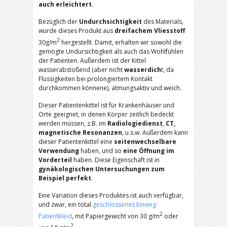
auch erleichtert
.
Bezüglich der
Undurchsichtigkeit
des Materials,
wurde dieses Produkt aus
dreifachem Vliesstoff
2
30g/m
hergestellt. Damit, erhalten wir sowohl die
gemögte Undursichtigkeit als auch das Wohlfühlen
der Patienten. Außerdem ist der Kittel
wasserabstoßend (aber nicht
wasserdich
t, da
Flüssigkeiten bei prolongiertem Kontakt
durchkommen könnene), atmungsaktiv und weich.
Dieser Patientenkittel ist für Krankenhäuser und
Orte geeignet, in denen Körper zeitlich bedeckt
werden müssen, z.B. im
Radiologiedienst
,
CT,
magnetische Resonanzen
, u.s.w. Außerdem kann
dieser Patientenkittel eine
seitenwechselbare
Verwendung
haben, und so
eine Öffnung im
Vorderteil
haben. Diese Eigenschaft ist in
gynäkologischen Untersuchungen zum
Beispiel perfekt
.
Eine Variation dieses Produktes ist auch verfügbar,
und zwar, ein total
geschlossenes Einweg-
2
Patientkleid
, mit Papiergewicht von 30 g/m
oder
2