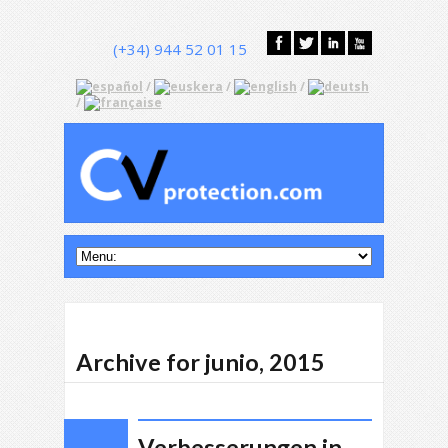
(+34) 944 52 01 15
/
/
/
/
Archive for junio, 2015
Verbesserungen in