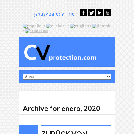
(+34) 944 52 01 15
/
/
/
/
Archive for enero, 2020
ZURÜCK VON