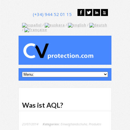
(+34) 944 52 01 15
/
/
/
/
Was ist AQL?
23/07/2014
Kategorien:
Einweghandschuhe
,
Produkte