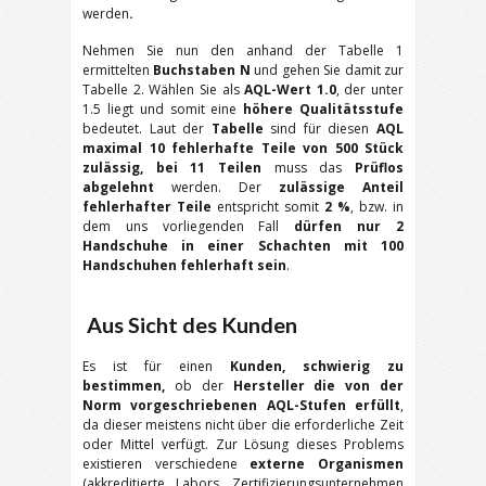
werden
.
Nehmen Sie nun den anhand der Tabelle 1
ermittelten
Buchstaben N
und gehen Sie damit zur
Tabelle 2. Wählen Sie als
AQL-Wert 1.0
, der unter
1.5 liegt und somit eine
höhere Qualitätsstufe
bedeutet. Laut der
Tabelle
sind für diesen
AQL
maximal 10 fehlerhafte Teile von 500 Stück
zulässig, bei 11 Teilen
muss das
Prüflos
abgelehnt
werden. Der
zulässige Anteil
fehlerhafter Teile
entspricht somit
2 %
, bzw. in
dem uns vorliegenden Fall
dürfen nur 2
Handschuhe in einer Schachten mit 100
Handschuhen fehlerhaft sein
.
Aus Sicht des Kunden
Es ist für einen
Kunden, schwierig zu
bestimmen,
ob der
Hersteller die von der
Norm vorgeschriebenen AQL-Stufen erfüllt
,
da dieser meistens nicht über die erforderliche Zeit
oder Mittel verfügt. Zur Lösung dieses Problems
existieren verschiedene
externe Organismen
(akkreditierte Labors, Zertifizierungsunternehmen