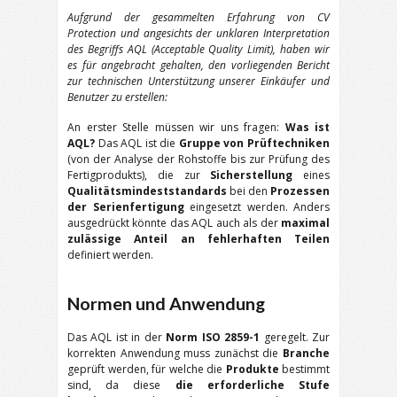
Aufgrund der gesammelten Erfahrung von CV
Protection und angesichts der unklaren Interpretation
des Begriffs AQL (Acceptable Quality Limit), haben wir
es für angebracht gehalten, den vorliegenden Bericht
zur technischen Unterstützung unserer Einkäufer und
Benutzer zu erstellen:
An erster Stelle müssen wir uns fragen:
Was ist
AQL?
Das AQL ist die
Gruppe von Prüftechniken
(von der Analyse der Rohstoffe bis zur Prüfung des
Fertigprodukts), die zur
Sicherstellung
eines
Qualitätsmindeststandards
bei den
Prozessen
der Serienfertigung
eingesetzt werden. Anders
ausgedrückt könnte das AQL auch als der
maximal
zulässige Anteil an fehlerhaften Teilen
definiert werden.
Normen und Anwendung
Das AQL ist in der
Norm
ISO 2859-1
geregelt. Zur
korrekten Anwendung muss zunächst die
Branche
geprüft werden, für welche die
Produkte
bestimmt
sind, da diese
die erforderliche Stufe